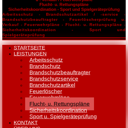
Flucht- u. Rettungspläne
Sicherheitskoordination - Sport und Spielgeräteprüfung
Arbeitsschutz - Brandschutzartikel / -service -
Brandschutzbeauftragter - Feuerlöscherprüfung u.
Verkauf - Feuerwehrpläne - Flucht- u. Rettungspläne -
Sicherheitskoordination - Sport und
Spielgeräteprüfung
STARTSEITE
LEISTUNGEN
Arbeitsschutz
Brandschutz
Brandschutzbeauftragter
Brandschutzservice
Brandschutzartikel
Feuerlöscher
Feuerwehrpläne
Flucht- u. Rettungspläne
Sicherheitskoordination
Sport u. Spielgeräteprüfung
KONTAKT